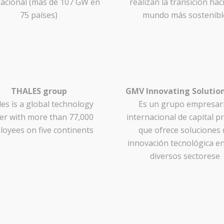
nacional (más de 107 GW en
realizan la transición hac
75 países)
mundo más sostenibl
THALES group
GMV Innovating Solution
es is a global technology
Es un grupo empresari
er with more than 77,000
internacional de capital p
oyees on five continents
que ofrece soluciones 
innovación tecnológica e
diversos sectorese