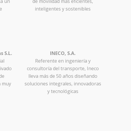
ia un
de movilidad más eficientes,
e
inteligentes y sostenibles
s S.L.
INECO, S.A.
al
Referente en ingeniería y
rivado
consultoría del transporte, Ineco
de
lleva más de 50 años diseñando
n muy
soluciones integrales, innovadoras
y tecnológicas