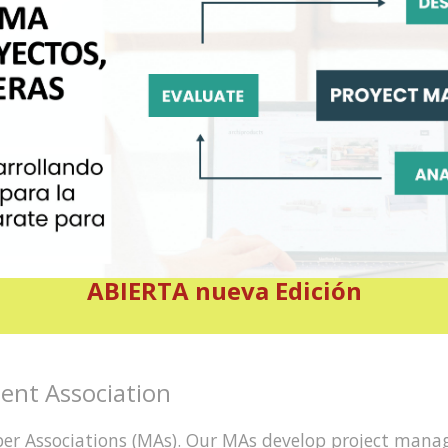
ABIERTA nueva Edición
ent Association
ber Associations (MAs). Our MAs develop project man