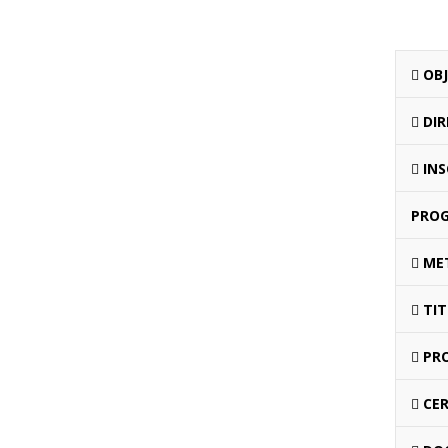
OBJ
DIR
INS
PRO
MET
TIT
PRO
CER