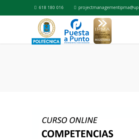
618 180 016
projectmanagementipma@up