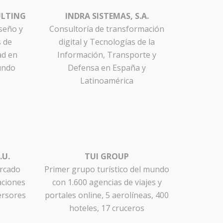
ULTING
INDRA SISTEMAS, S.A.
iseño y
Consultoría de transformación
s de
digital y Tecnologías de la
ad en
Información, Transporte y
undo
Defensa en España y
Latinoamérica
.U.
TUI GROUP
rcado
Primer grupo turístico del mundo
aciones
con 1.600 agencias de viajes y
versores
portales online, 5 aerolíneas, 400
hoteles, 17 cruceros