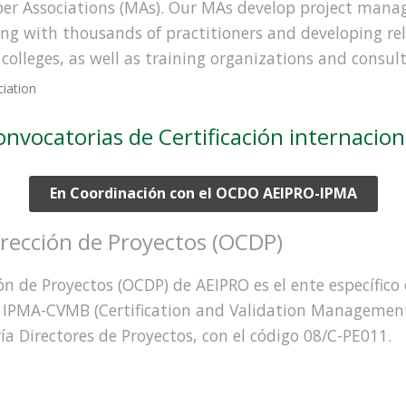
ber Associations (MAs). Our MAs develop project man
ting with thousands of practitioners and developing re
colleges, as well as training organizations and consul
iation
nvocatorias de Certificación internacio
En Coordinación con el OCDO AEIPRO-IPMA
irección de Proyectos (OCDP)
ión de Proyectos (OCDP) de AEIPRO es el ente específic
 el IPMA-CVMB (Certification and Validation Managemen
ría Directores de Proyectos, con el código 08/C-PE011.