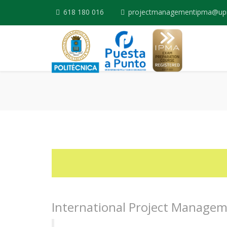
618 180 016
projectmanagementipma@up
International Project Managem