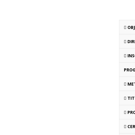
OBJ
DIR
INS
PRO
MET
TIT
PRO
CER