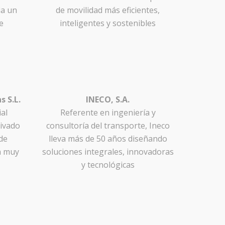
ia un
de movilidad más eficientes,
e
inteligentes y sostenibles
s S.L.
INECO, S.A.
al
Referente en ingeniería y
rivado
consultoría del transporte, Ineco
de
lleva más de 50 años diseñando
n muy
soluciones integrales, innovadoras
y tecnológicas