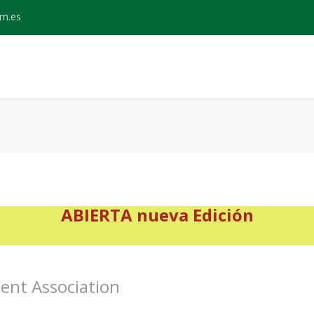
m.es
ABIERTA nueva Edición
ent Association