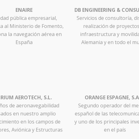
ENAIRE
DB ENGINEERING & CONS
idad pública empresarial,
Servicios de consultoría, d
ta al Ministerio de Fomento,
realización de proyecto
ona la navegación aérea en
infraestructura y movilid
España
Alemania y en todo el m
IRIUM AEROTECH, S.L.
ORANGE ESPAGNE, S.A
ños de aeronavegabilidad
Segundo operador del me
ados en nuestro amplio
español de las telecomunic
cimiento en los campos de
y uno de los principales in
ores, Aviónica y Estructuras
en el país